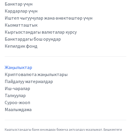
Банктар үчүн
Кардарлар үчүн
Иштеп чыгуучулар жана өнөктөштөр үчүн
Кызматташтык
Кыргызстандагы валюталар курсу
Банктардагы бош орундар
Кепилдик фонд
Жаңылыктар
Криптовалюта жаңылыктары
Пайдалуу материалдар
Иш-чаралар
Талкуулар
Суроо-жооп
Маалымдама
Кыргызстандагы банк өнүмдөрү боюнча актуалдуу маалымат. Бишкектеги