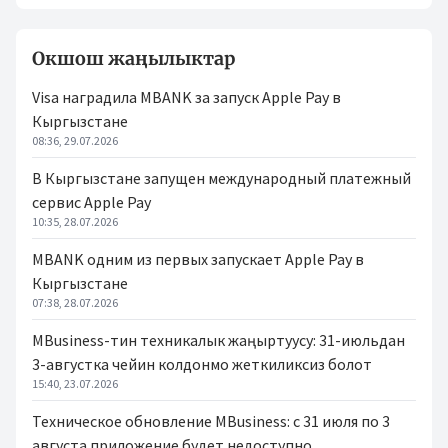
Окшош жаңылыктар
Visa наградила MBANK за запуск Apple Pay в
Кыргызстане
08:36, 29.07.2026
В Кыргызстане запущен международный платежный
сервис Apple Pay
10:35, 28.07.2026
MBANK одним из первых запускает Apple Pay в
Кыргызстане
07:38, 28.07.2026
MBusiness-тин техникалык жаңыртуусу: 31-июльдан
3-августка чейин колдонмо жеткиликсиз болот
15:40, 23.07.2026
Техническое обновление MBusiness: с 31 июля по 3
августа приложение будет недоступно