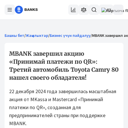
KY
Башкы бет
/
Жаңылыктар
/
Бизнес үчүн пайдалуу
/
MBANK завершил ак
MBANK завершил акцию
«Принимай платежи по QR»:
Третий автомобиль Toyota Camry 80
нашел своего обладателя!
22 декабря 2024 года завершилась масштабная
акция от MKassa и Mastercard «Принимай
платежи по QR», созданная для
предпринимателей страны при поддержке
MBANK.