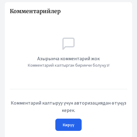
Комментарийлер
Азырынча комментарий жок
Комментарий калтырган биринчи болуңуз!
Комментарий калтыруу үчүн авторизациядан өтүңүз
керек.
Кирүү