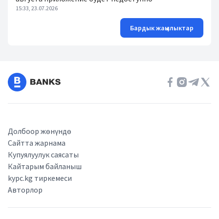
15:33, 23.07.2026
Бардык жаңылыктар
Долбоор жөнүндө
Сайтта жарнама
Купуялуулук саясаты
Кайтарым байланыш
kypc.kg тиркемеси
Авторлор