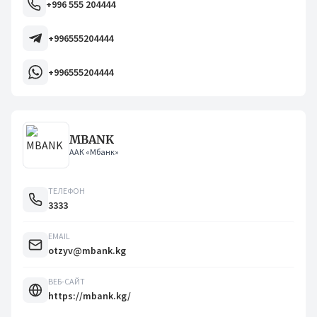
+996 555 204444
+996555204444
+996555204444
MBANK
ААК «Мбанк»
ТЕЛЕФОН
3333
EMAIL
otzyv@mbank.kg
ВЕБ-САЙТ
https://mbank.kg/