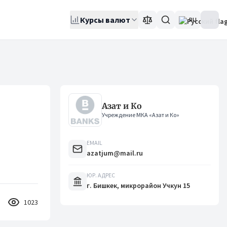
Курсы валют
RU
Азат и Ко
Учреждение МКА «Азат и Ко»
EMAIL
azatjum@mail.ru
ЮР. АДРЕС
г. Бишкек, микрорайон Учкун 15
1023