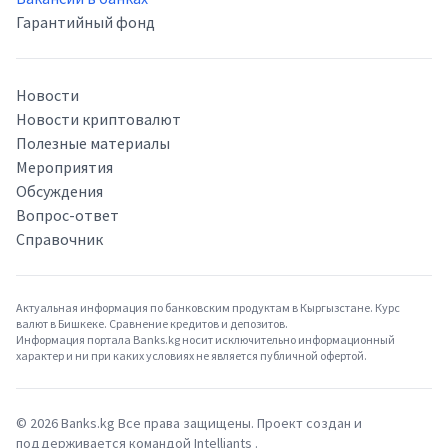
Гарантийный фонд
Новости
Новости криптовалют
Полезные материалы
Мероприятия
Обсуждения
Вопрос-ответ
Справочник
Актуальная информация по банковским продуктам в Кыргызстане. Курс
валют в Бишкеке. Сравнение кредитов и депозитов.
Информация портала Banks.kg носит исключительно информационный
характер и ни при каких условиях не является публичной офертой.
©
2026
Banks.kg Все права защищены. Проект создан и
поддерживается командой
Intelliants
.