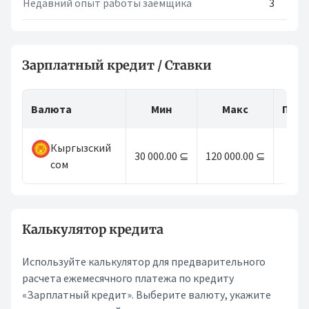
Недавний опыт работы заемщика
3
Зарплатный кредит / Ставки
Валюта
Мин
Макс
Пери
Кыргызский
30 000.00 ⊆
120 000.00 ⊆
18
сом
Калькулятор кредита
Используйте калькулятор для предварительного
расчета ежемесячного платежа по кредиту
«Зарплатный кредит». Выберите валюту, укажите