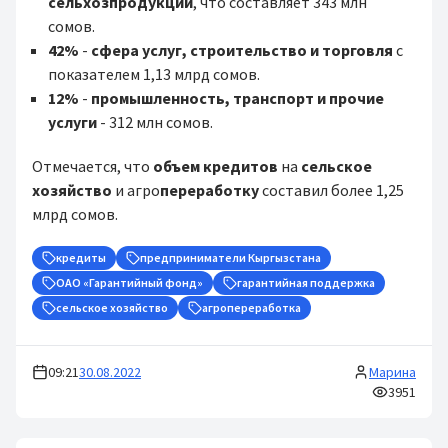
сельхозпродукции
, что составляет 343 млн
сомов.
42%
-
сфера услуг, строительство и торговля
с
показателем 1,13 млрд сомов.
12%
-
промышленность, транспорт и прочие
услуги
- 312 млн сомов.
Отмечается, что
объем кредитов
на
сельское
хозяйство
и агро
переработку
составил более 1,25
млрд сомов.
кредиты
предприниматели Кыргызстана
ОАО «Гарантийный фонд»
гарантийная поддержка
сельское хозяйство
агропереработка
09:21
30.08.2022
Марина
3951