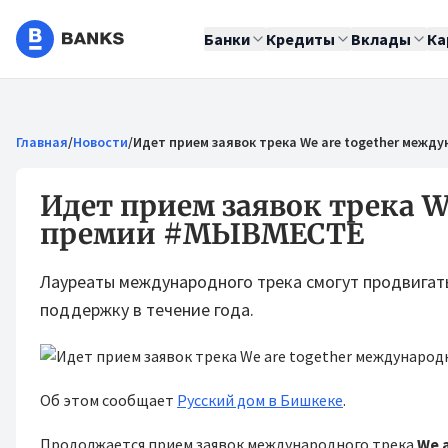
Банки
Кредиты
Вклады
Ка
Главная
/
Новости
/
Идет прием заявок трека We are together меж
Идет прием заявок трека W
премии #МЫВМЕСТЕ
Лауреаты международного трека смогут продвигать
поддержку в течение года.
Об этом сообщает
Русский дом в Бишкеке
.
Продолжается прием заявок международного трека
We 