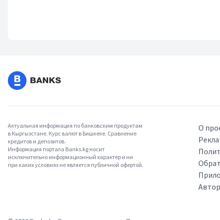
Актуальная информация по банковским продуктам
О про
в Кыргызстане. Курс валют в Бишкеке. Сравнение
Рекла
кредитов и депозитов.
Информация портала Banks.kg носит
Полит
исключительно информационный характер и ни
Обрат
при каких условиях не является публичной офертой.
Прило
Авто