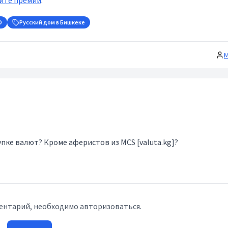
йте премии
.
О
Русский дом в Бишкеке
М
пке валют? Кроме аферистов из MCS [valuta.kg]?
ентарий, необходимо авторизоваться.