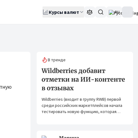
Курсы валют
RU
В тренде
Wildberries добавит
отметки на ИИ-контенте
ртную
в отзывах
Wildberries (входит в группу RWB) первой
среди российских маркетплейсов начала
тестировать новую функцию, которая
помогает покупателям лучше понимать,
насколько фото в отзывах отражают
реальный вид товара.