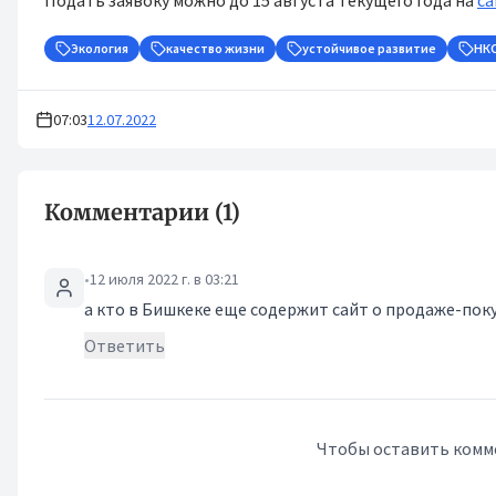
Подать заявоку можно до 15 августа текущего года на
са
Экология
качество жизни
устойчивое развитие
НК
07:03
12.07.2022
Комментарии (1)
•
12 июля 2022 г. в 03:21
а кто в Бишкеке еще содержит сайт о продаже-поку
Ответить
Чтобы оставить комм