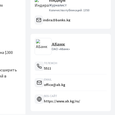
Индира
их
Журналист
Количество публикаций: 1350
indira@banks.kg
АБанк
ОАО «АБанк»
на $300
ТЕЛЕФОН
5511
расширить
ий в
EMAIL
office@ab.kg
ВЕБ-САЙТ
https://www.ab.kg/ru/