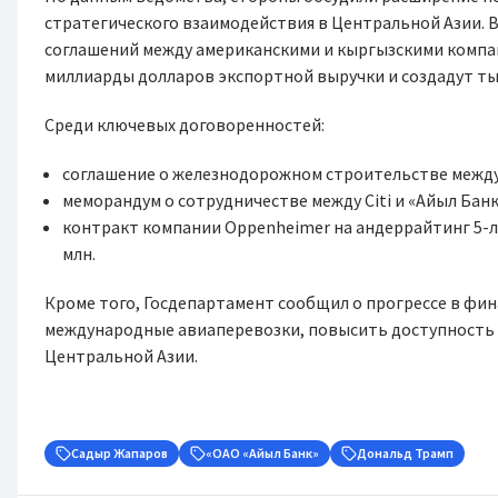
стратегического взаимодействия в Центральной Азии. 
соглашений между американскими и кыргызскими компан
миллиарды долларов экспортной выручки и создадут ты
Среди ключевых договоренностей:
соглашение о железнодорожном строительстве между A
меморандум о сотрудничестве между Citi и «Айыл Банк
контракт компании Oppenheimer на андеррайтинг 5-л
млн.
Кроме того, Госдепартамент сообщил о прогрессе в фи
международные авиаперевозки, повысить доступность 
Центральной Азии.
Садыр Жапаров
«ОАО «Айыл Банк»
Дональд Трамп