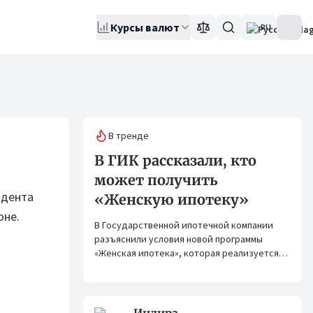
Курсы валют
RU
В тренде
В ГИК рассказали, кто
может получить
идента
«Женскую ипотеку»
оне.
В Государственной ипотечной компании
разъяснили условия новой программы
«Женская ипотека», которая реализуется
совместно с ОАО «Элдик Банк» при
финансировании Азиатского банка
развития (АБР).