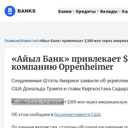
Банки
Кредиты
Вклады
Ка
Главная
/
Новости
/
«Айыл Банк» привлекает $300 млн через амери
«Айыл Банк» привлекает $
компанию Oppenheimer
Соединенные Штаты Америки заявили об укреплени
США Дональда Трампа и главы Кыргызстана Садыра 
ПРЕСС-СЛУЖБА ПРЕЗИДЕНТА КР
Об этом сообщили в
Госдепартаменте США
.
По данным ведомства, стороны обсудили расширение по