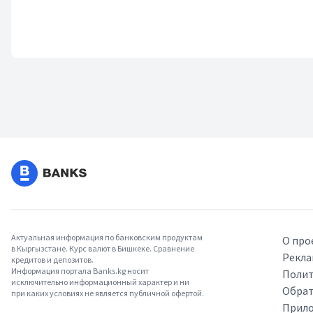
Актуальная информация по банковским продуктам
О про
в Кыргызстане. Курс валют в Бишкеке. Сравнение
Рекла
кредитов и депозитов.
Информация портала Banks.kg носит
Полит
исключительно информационный характер и ни
Обрат
при каких условиях не является публичной офертой.
Прило