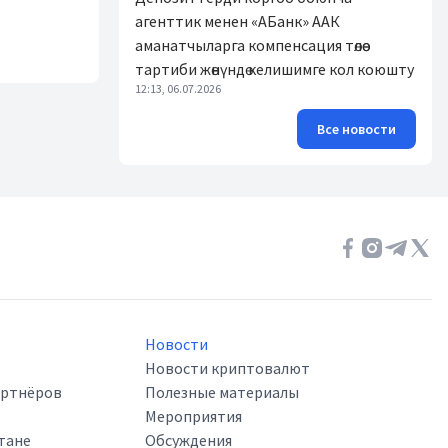
агенттик менен «АБанк» ААК
аманатчыларга компенсация төлөө
тартиби жөнүндө келишимге кол коюшту
12:13, 06.07.2026
Все новости
Новости
Новости криптовалют
артнёров
Полезные материалы
Мероприятия
тане
Обсуждения