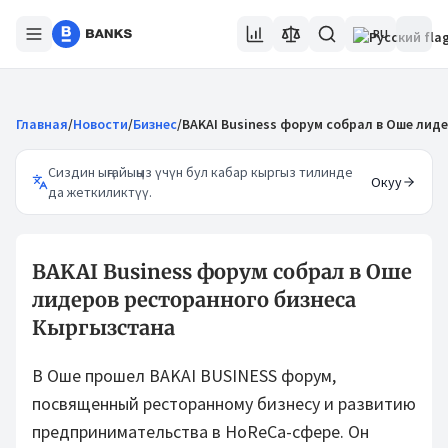
RU
Главная
/
Новости
/
Бизнес
/
BAKAI Business форум собрал в Оше лид
Сиздин ыңгайыңыз үчүн бул кабар кыргыз тилинде
Окуу
да жеткиликтүү.
BAKAI Business форум собрал в Оше
лидеров ресторанного бизнеса
Кыргызстана
В Оше прошел BAKAI BUSINESS форум,
посвященный ресторанному бизнесу и развитию
предпринимательства в HoReCa-сфере. Он