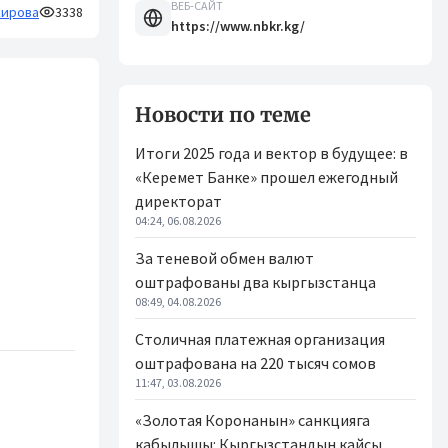
ВЕБ-САЙТ
кирова
3338
https://www.nbkr.kg/
Новости по теме
Итоги 2025 года и вектор в будущее: в
«Керемет Банке» прошел ежегодный
директорат
04:24, 06.08.2026
За теневой обмен валют
оштрафованы два кыргызстанца
08:49, 04.08.2026
Столичная платежная организация
оштрафована на 220 тысяч сомов
11:47, 03.08.2026
«Золотая Коронанын» санкцияга
кабылышы: Кыргызстандын кайсы