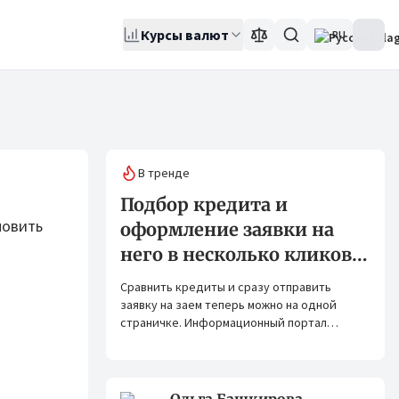
Курсы валют
RU
В тренде
Подбор кредита и
новить
оформление заявки на
него в несколько кликов:
Banks.kg и Bank.kg стали
Сравнить кредиты и сразу отправить
партнерами
заявку на заем теперь можно на одной
страничке. Информационный портал
Banks.kg и сервис Bank.kg объединяют
возможности, чтобы кыргызстанцам было
еще проще оформлять кредиты.