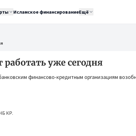
рты
Исламское финансирование
Ещё
ня
 работать уже сегодня
банковским финансово-кредитным организациям возоб
НБ КР.