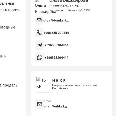
Ольга Башкирова
аселения
Главный редактор
лить время
Количество публикаций: 2355
olga@banks.kg
реводные
+996 555 204444
+996555204444
ей и
+996555204444
НБ КР
а пределы
Национальный Банк Кыргызской
Республики
EMAIL
mail@nbkr.kg