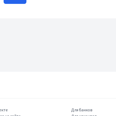
екте
Для банков