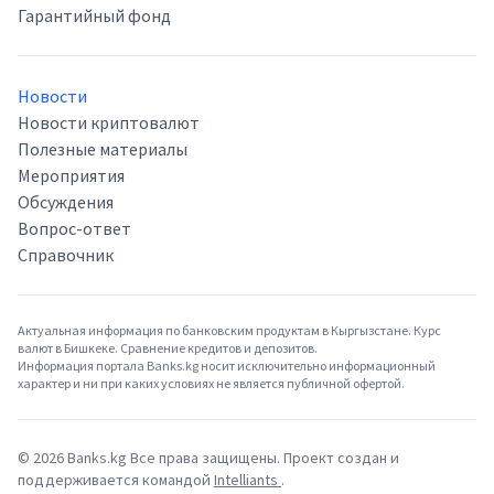
Гарантийный фонд
Новости
Новости криптовалют
Полезные материалы
Мероприятия
Обсуждения
Вопрос-ответ
Справочник
Актуальная информация по банковским продуктам в Кыргызстане. Курс
валют в Бишкеке. Сравнение кредитов и депозитов.
Информация портала Banks.kg носит исключительно информационный
характер и ни при каких условиях не является публичной офертой.
©
2026
Banks.kg Все права защищены. Проект создан и
поддерживается командой
Intelliants
.