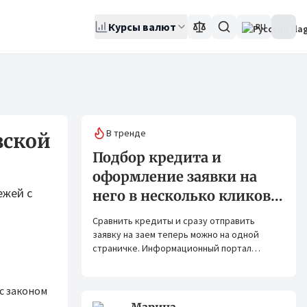
Курсы валют
RU
В тренде
зской
Подбор кредита и
оформление заявки на
ежей с
него в несколько кликов:
Banks.kg и Bank.kg стали
Сравнить кредиты и сразу отправить
партнерами
заявку на заем теперь можно на одной
страничке. Информационный портал
Banks.kg и сервис Bank.kg объединяют
возможности, чтобы кыргызстанцам было
еще проще оформлять кредиты.
с законом