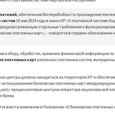
ики «О платежной системе Кыргызской Республики».
платежей
, обеспечения бесперебойности прохождения платеж
 систем
10 мая 2024 года в закон КР «О платежной системе К
, предусматривающие отдельные требования к функциониров
вских платежных карт», - говорится в справке-обосновании 
ия к сбору, обработке, хранению финансовой информации по
их платежных карт
различных платежных систем, выпущенны
вые центры должны находиться на территории КР и обеспечи
с использованием банковских платежных карт международны
ации) с процессинговым центром оператора национальной п
о банка.
тся внести изменения в Положение «О банковских платежных 