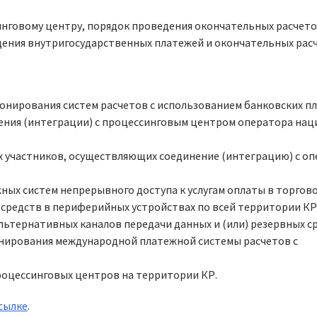
синговому центру, порядок проведения окончательных расчето
едения внутригосударственных платежей и окончательных рас
онирования систем расчетов с использованием банковских п
ения (интеграции) с процессинговым центром оператора на
х участников, осуществляющих соединение (интеграцию) с о
ых систем непрерывного доступа к услугам оплаты в торгов
 средств в периферийных устройствах по всей территории КР
льтернативных каналов передачи данных и (или) резервных с
нирования международной платежной системы расчетов с
оцессинговых центров на территории КР.
ссылке
.