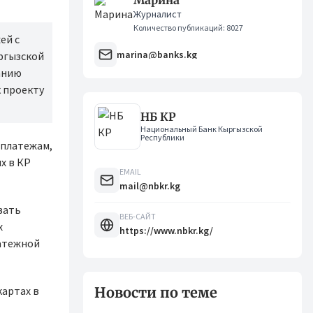
Марина
Журналист
Количество публикаций: 8027
ей с
marina@banks.kg
ыргызской
анию
к проекту
НБ КР
Национальный Банк Кыргызской
Республики
 платежам,
х в КР
EMAIL
mail@nbkr.kg
вать
ВЕБ-САЙТ
х
https://www.nbkr.kg/
латежной
картах в
Новости по теме