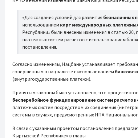
КР «О внесении изменений в Закон Кыргызской Республ
«Для создания условий для развития
безналичных 
использованием
карт международных платежных
Республики» были внесены изменения в статью 20
платежных систем расчетов с использованием банко
постановления.
Согласно изменениям, Нацбанк устанавливает требован
совершенным в нацвалюте с использованием
банковск
(внутригосударственные платежи).
Принятым законом было установлено, что процессинго
бесперебойное функционирование систем расчетов
платежных систем посредством их соединения (интегр
системы в случаях, предусмотренных НПА Национальног
В связи с указанным проектом постановления предлагае
Кыргызской Республике» в главы: