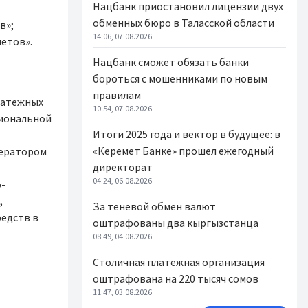
Нацбанк приостановил лицензии двух
обменных бюро в Таласской области
в»;
14:06, 07.08.2026
четов».
Нацбанк сможет обязать банки
бороться с мошенниками по новым
правилам
латежных
10:54, 07.08.2026
циональной
Итоги 2025 года и вектор в будущее: в
«Керемет Банке» прошел ежегодный
ператором
директорат
04:24, 06.08.2026
о-
,
За теневой обмен валют
редств в
оштрафованы два кыргызстанца
08:49, 04.08.2026
Столичная платежная организация
оштрафована на 220 тысяч сомов
11:47, 03.08.2026