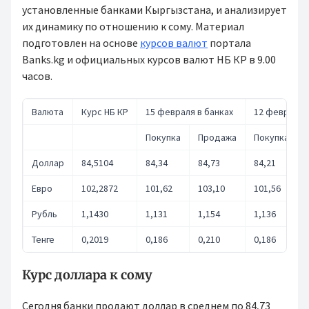
установленные банками Кыргызстана, и анализирует
их динамику по отношению к сому. Материал
подготовлен на основе
курсов валют
портала
Banks.kg и официальных курсов валют НБ КР в 9.00
часов.
Валюта
Курс НБ КР
15 февраля в банках
12 февраля 
Покупка
Продажа
Покупка
Доллар
84,5104
84,34
84,73
84,21
Евро
102,2872
101,62
103,10
101,56
Рубль
1,1430
1,131
1,154
1,136
Тенге
0,2019
0,186
0,210
0,186
Курс доллара к сому
Сегодня банки продают доллар в среднем по 84,73