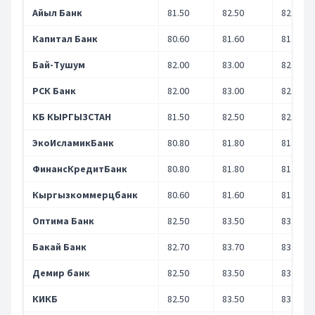
Айыл Банк
81.50
82.50
82.00
Капитал Банк
80.60
81.60
81.50
Бай-Тушум
82.00
83.00
82.00
РСК Банк
82.00
83.00
82.20
КБ КЫРГЫЗСТАН
81.50
82.50
82.00
ЭкоИсламикБанк
80.80
81.80
81.50
ФинансКредитБанк
80.80
81.80
81.50
Кыргызкоммерцбанк
80.60
81.60
81.50
Оптима Банк
82.50
83.50
83.30
Бакай Банк
82.70
83.70
83.00
Демир банк
82.50
83.50
83.50
КИКБ
82.50
83.50
83.00