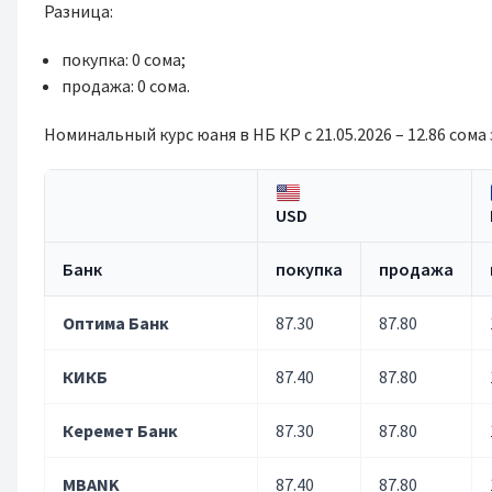
Разница:
покупка: 0 сома;
продажа: 0 сома.
Номинальный курс юаня в НБ КР с 21.05.2026 – 12.86 сома з
USD
Банк
покупка
продажа
Оптима Банк
87.30
87.80
КИКБ
87.40
87.80
Керемет Банк
87.30
87.80
MBANK
87.40
87.80