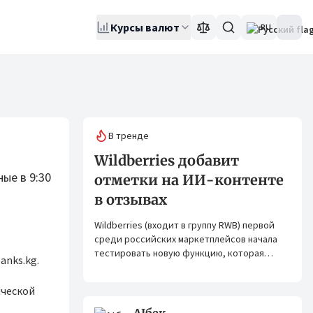
Курсы валют
RU
В тренде
Wildberries добавит
ые в 9:30
отметки на ИИ-контенте
в отзывах
Wildberries (входит в группу RWB) первой
среди российских маркетплейсов начала
тестировать новую функцию, которая
anks.kg.
помогает покупателям лучше понимать,
насколько фото в отзывах отражают
ической
реальный вид товара.