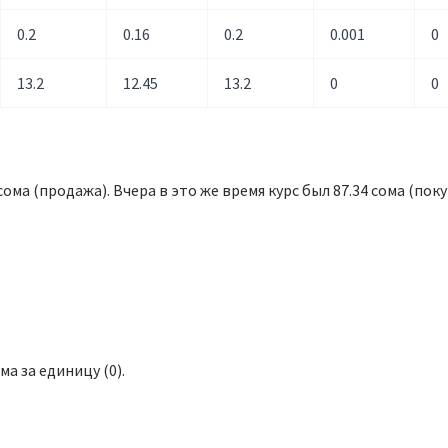
0.2
0.16
0.2
0.001
0
13.2
12.45
13.2
0
0
 сома (продажа). Вчера в это же время курс был 87.34 сома (покуп
ма за единицу (0).