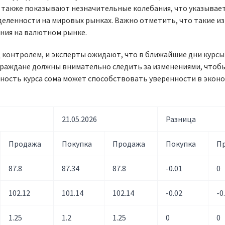
бль также показывают незначительные колебания, что указывае
еленности на мировых рынках. Важно отметить, что такие и
ения на валютном рынке.
 контролем, и эксперты ожидают, что в ближайшие дни курсы
 граждане должны внимательно следить за изменениями, чтоб
ьность курса сома может способствовать уверенности в экон
21.05.2026
Разница
Продажа
Покупка
Продажа
Покупка
П
87.8
87.34
87.8
-0.01
0
102.12
101.14
102.14
-0.02
-0
1.25
1.2
1.25
0
0