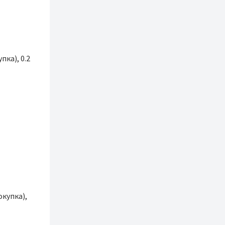
пка), 0.2
окупка),