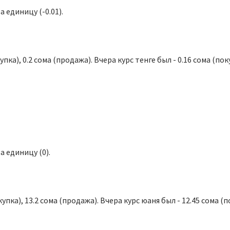
а единицу (-0.01).
пка), 0.2 сома (продажа). Вчера курс тенге был - 0.16 сома (поку
а единицу (0).
упка), 13.2 сома (продажа). Вчера курс юаня был - 12.45 сома (п