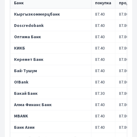
Банк
покупка
продажа
Кыргызкоммерцбанк
87.40
87.80
Doscredobank
87.40
87.80
Оптима Банк
87.40
87.80
КИКБ
87.40
87.80
Керемет Банк
87.40
87.80
Бай-Тушум
87.40
87.80
O!Bank
87.40
87.80
Бакай Банк
87.30
87.80
Алма Финанс Банк
87.40
87.80
MBANK
87.40
87.80
Банк Азии
87.40
87.80