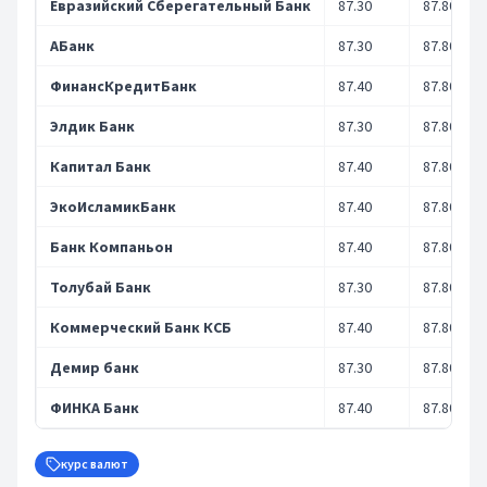
Евразийский Сберегательный Банк
87.30
87.80
АБанк
87.30
87.80
ФинансКредитБанк
87.40
87.80
Элдик Банк
87.30
87.80
Капитал Банк
87.40
87.80
ЭкоИсламикБанк
87.40
87.80
Банк Компаньон
87.40
87.80
Толубай Банк
87.30
87.80
Коммерческий Банк КСБ
87.40
87.80
Демир банк
87.30
87.80
ФИНКА Банк
87.40
87.80
курс валют