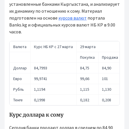
установленные банками Кыргызстана, и анализирует
их динамику по отношению к сому. Материал
подготовлен на основе
курсов валют
портала
Banks.kg и официальных курсов валют НБ КР в 9.00
часов.
Валюта
Курс НБ КР с 27 марта
29 марта
2
Покупка
Продажа
П
Доллар
84,7993
84,75
84,90
84
Евро
99,9741
99,66
101
99
Рубль
1,1194
1,115
1,130
1,
Тенге
0,1998
0,182
0,208
0,
Курс доллара к сому
Сегодня банки продают доллар в среднем по 84,90