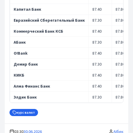
Капитал Банк
87.40
87.80
Евразийский Сберегательный Банк
87.30
87.80
Коммерческий Банк КСБ
87.40
87.80
АБанк
87.30
87.80
O!Bank
87.40
87.80
Демир банк
87.30
87.80
КИКБ
87.40
87.80
Алма Финанс Банк
87.40
87.80
Элдик Банк
87.30
87.80
курс валют
03:30
30.06.2026
AIбек