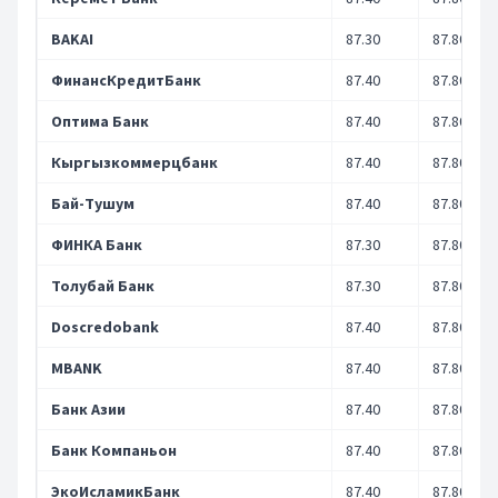
BAKAI
87.30
87.80
ФинансКредитБанк
87.40
87.80
Оптима Банк
87.40
87.80
Кыргызкоммерцбанк
87.40
87.80
Бай-Тушум
87.40
87.80
ФИНКА Банк
87.30
87.80
Толубай Банк
87.30
87.80
Doscredobank
87.40
87.80
MBANK
87.40
87.80
Банк Азии
87.40
87.80
Банк Компаньон
87.40
87.80
ЭкоИсламикБанк
87.40
87.80