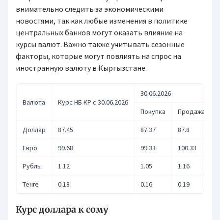
внимательно следить за экономическими
новостями, так как любые изменения в политике
центральных банков могут оказать влияние на
курсы валют. Важно также учитывать сезонные
факторы, которые могут повлиять на спрос на
иностранную валюту в Кыргызстане.
30.06.2026
Валюта
Курс НБ КР с 30.06.2026
Покупка
Продажа
Доллар
87.45
87.37
87.8
Евро
99.68
99.33
100.33
Рубль
1.12
1.05
1.16
Тенге
0.18
0.16
0.19
Курс доллара к сому