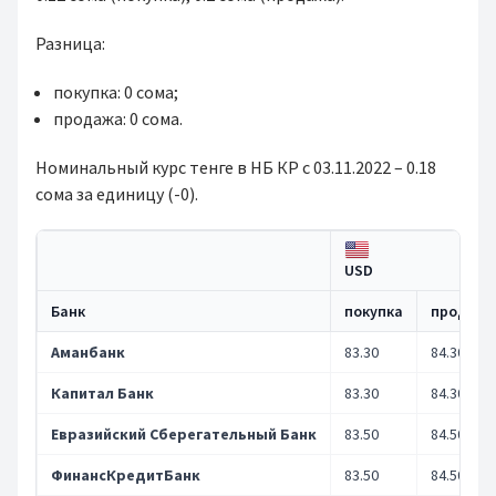
Разница:
покупка: 0 сома;
продажа: 0 сома.
Номинальный курс тенге в НБ КР с 03.11.2022 – 0.18
сома за единицу (-0).
USD
Банк
покупка
продажа
Аманбанк
83.30
84.30
Капитал Банк
83.30
84.30
Евразийский Сберегательный Банк
83.50
84.50
ФинансКредитБанк
83.50
84.50