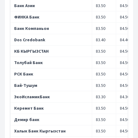
Банк Азии
83.50
84.50
ФИНКА Банк
83.50
84.50
Банк Компаньон
83.50
84.50
Dos Credobank
83.40
84.40
КБ КЫРГЫЗСТАН
83.50
84.50
Толубай Банк
83.50
84.50
РСК Банк
83.50
84.50
Бай-Тушум
83.50
84.50
ЭкоИсламикБанк
83.30
84.30
Керемет Банк
83.50
84.50
Демир банк
83.50
84.50
Халык Банк Кыргызстан
83.50
84.50