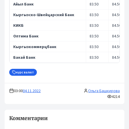
Айыл Банк
83.50
84.50
Кыргызско-Швейцарский Банк
83.50
84.50
КИКБ
83.50
84.50
Оптима Банк
83.50
84.50
Кыргызкоммерцбанк
83.50
84.50
Бакай Банк
83.50
84.50
курс валют
03:00
04.11.2022
Ольга Башкирова
4214
Комментарии