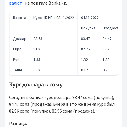
валют
» на портале Banks.kg.
Валюта
Курс НБ КР с 03.11.2022
04.11.2022
Покупка
Продажа
Доллар
83.73
83.47
84.47
Евро
81.8
82.75
83.75
Рубль
1.35
1.32
1.38
Тенге
0.18
0.12
0.2
Курс доллара к сому
Сегодня в банках курс доллара: 83.47 сома (покупка),
84.47 сома (продажа). Вчера в это же время курс был
82.96 сома (покупка), 83.96 сома (продажа).
Разница: