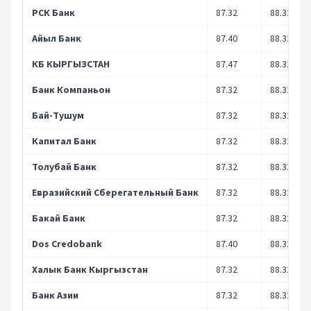
РСК Банк
87.32
88.32
Айыл Банк
87.40
88.32
КБ КЫРГЫЗСТАН
87.47
88.32
Банк Компаньон
87.32
88.32
Бай-Тушум
87.32
88.32
Капитал Банк
87.32
88.32
Толубай Банк
87.32
88.32
Евразийский Сберегательный Банк
87.32
88.32
Бакай Банк
87.32
88.32
Dos Credobank
87.40
88.32
Халык Банк Кыргызстан
87.32
88.32
Банк Азии
87.32
88.32