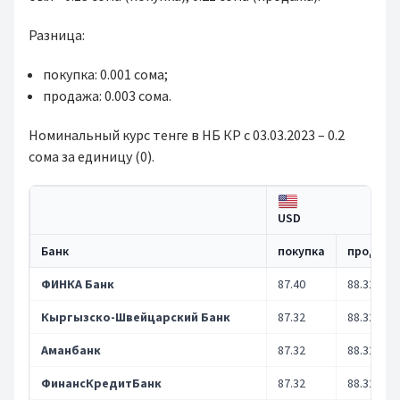
Разница:
покупка: 0.001 сома;
продажа: 0.003 сома.
Номинальный курс тенге в НБ КР с 03.03.2023 – 0.2
сома за единицу (0).
USD
Банк
покупка
продажа
ФИНКА Банк
87.40
88.32
Кыргызско-Швейцарский Банк
87.32
88.32
Аманбанк
87.32
88.32
ФинансКредитБанк
87.32
88.32