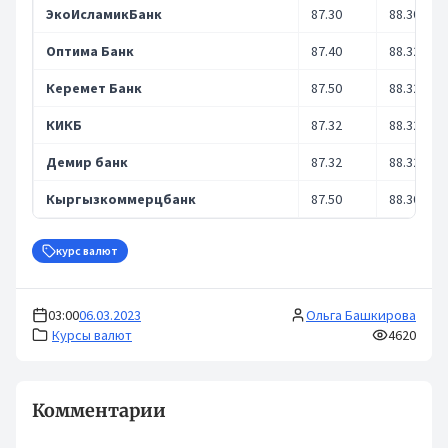
ЭкоИсламикБанк
87.30
88.30
Оптима Банк
87.40
88.32
Керемет Банк
87.50
88.32
КИКБ
87.32
88.32
Демир банк
87.32
88.32
Кыргызкоммерцбанк
87.50
88.30
курс валют
03:00
06.03.2023
Ольга Башкирова
Курсы валют
4620
Комментарии