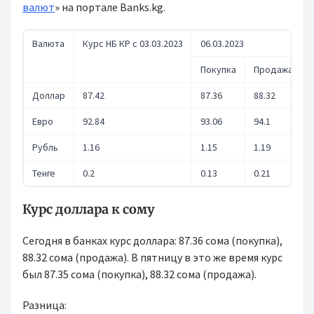
валют
» на портале Banks.kg.
Валюта
Курс НБ КР с 03.03.2023
06.03.2023
Покупка
Продажа
Доллар
87.42
87.36
88.32
Евро
92.84
93.06
94.1
Рубль
1.16
1.15
1.19
Тенге
0.2
0.13
0.21
Курс доллара к сому
Сегодня в банках курс доллара: 87.36 сома (покупка),
88.32 сома (продажа). В пятницу в это же время курс
был 87.35 сома (покупка), 88.32 сома (продажа).
Разница: