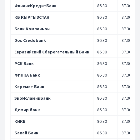
ФинансКредитБанк
86.30
87.30
КБ КЫРГЫЗСТАН
86.30
87.30
Банк Компаньон
86.30
87.30
Dos Credobank
86.30
87.30
Евразийский Сберегательный Банк
86.30
87.30
РСК Банк
86.30
87.30
ФИНКА Банк
86.30
87.30
Керемет Банк
86.30
87.30
ЭкоИсламикБанк
86.30
87.30
Демир банк
86.30
87.30
КИКБ
86.30
87.30
Бакай Банк
86.30
87.30