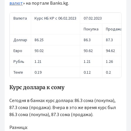
валют
» на портале Banks.kg.
Валюта
Курс НБ КР с 06.02.2023
07.02.2023
Покупка
Продажа
Доллар
86.25
86.3
87.3
Евро
93.02
93.62
94.62
Рубль
1.21
1.21
1.26
Тенге
0.19
0.12
0.2
Курс доллара к сому
Сегодня в банках курс доллара: 86.3 сома (покупка),
87.3 сома (продажа). Вчера в это же время курс был
86.3 сома (покупка), 87.3 сома (продажа).
Разница: