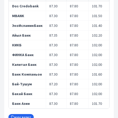
Dos Credobank
87.30
87.80
101.70
102
MBANK
87.30
87.80
101.50
102
ЭкоИсламикБанк
87.30
87.80
101.40
102
Айыл Банк
87.35
87.80
102.20
103
КИКБ
87.30
87.80
102.00
103
ФИНКА Банк
87.30
87.80
102.00
103
Капитал Банк
87.30
87.80
102.00
103
Банк Компаньон
87.30
87.80
101.60
102
Бай-Тушум
87.20
87.80
102.00
103
Бакай Банк
87.30
87.80
102.00
103
Банк Азии
87.30
87.80
101.70
102
курс валют