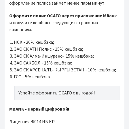
оформление полиса займет менее пары минут.
Оформите полис ОСАГО через приложение Мбанк
и получите кешбэк в следующих страховых
компаниях:
НСК - 20% кешбэка;
ЗАО СК АТН Полис - 15% кешбэка;
ЗАО СК Алма-Иншуренс- 15% кешбэка;
ЗАО САКБОЛ - 15% кешбэка;
ЗАО СК АРСЕНАЛЪ-КЫРГЫЗСТАН - 10% кешбэка;
ГСО - 5% кешбэка.
Успейте оформить ОСАГО с выгодой!
MBANK - Первый цифровой!
Лицензия №014 НБ КР