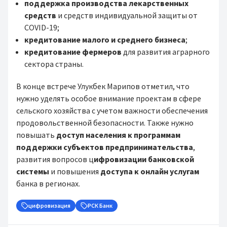
п
оддержка производства лекарственных
средств
и средств индивидуальной защиты от
COVID-19;
кредитование малого и среднего бизнеса
;
кредитование фермеров
для развития аграрного
сектора страны.
В конце встрече Улукбек Марипов отметил, что
нужно уделять особое внимание проектам в сфере
сельского хозяйства с учетом важности обеспечения
продовольственной безопасности. Также нужно
повышать
доступ населения к программам
поддержки субъектов предпринимательства
,
развития вопросов ц
ифровизации банковской
системы
и повышения
доступа к онлайн услугам
банка в регионах.
цифровизация
РСК Банк