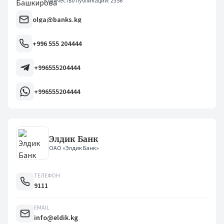
Количество публикаций: 2356
olga@banks.kg
+996 555 204444
+996555204444
+996555204444
Элдик Банк
ОАО «Элдик Банк»
ТЕЛЕФОН
9111
EMAIL
info@eldik.kg