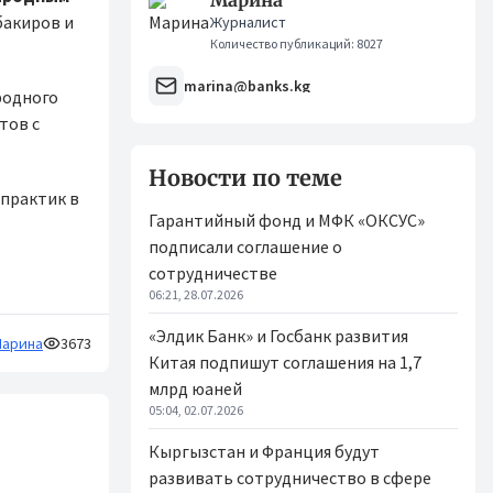
Марина
бакиров и
Журналист
Количество публикаций: 8027
marina@banks.kg
родного
тов с
Новости по теме
 практик в
Гарантийный фонд и МФК «ОКСУС»
подписали соглашение о
сотрудничестве
06:21, 28.07.2026
«Элдик Банк» и Госбанк развития
арина
3673
Китая подпишут соглашения на 1,7
млрд юаней
05:04, 02.07.2026
Кыргызстан и Франция будут
развивать сотрудничество в сфере