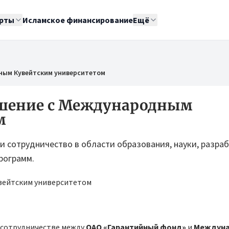
рты
Исламское финансирование
Ещё
ным Кувейтским университетом
ашение с Международным
м
 сотрудничество в области образования, науки, разра
рограмм.
о сотрудничестве между
ОАО «Гарантийный фонд»
и
Междун