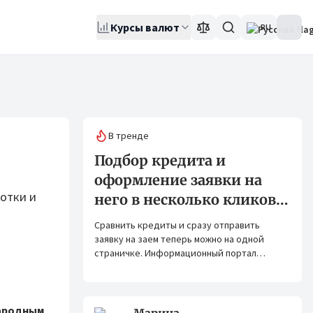
Курсы валют
RU
В тренде
Подбор кредита и
оформление заявки на
ботки и
него в несколько кликов:
Banks.kg и Bank.kg стали
Сравнить кредиты и сразу отправить
партнерами
заявку на заем теперь можно на одной
страничке. Информационный портал
Banks.kg и сервис Bank.kg объединяют
возможности, чтобы кыргызстанцам было
еще проще оформлять кредиты.
ародным