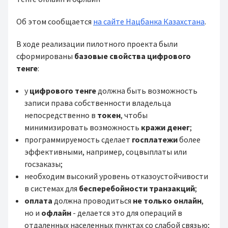
Об этом сообщается
на сайте Нацбанка Казахстана
.
В ходе реализации пилотного проекта были
сформированы
базовые свойства
цифрового
тенге
:
у
цифрового тенге
должна быть возможность
записи права собственности владельца
непосредственно в
токен
, чтобы
минимизировать возможность
кражи денег
;
программируемость сделает
госплатежи
более
эффективными, например, соцвыплаты или
госзаказы;
необходим высокий уровень отказоустойчивости
в системах для
бесперебойности
транзакций
;
оплата
должна проводиться
не только
онлайн
,
но и
офлайн
- делается это для операций в
отдаленных населенных пунктах со слабой связью;