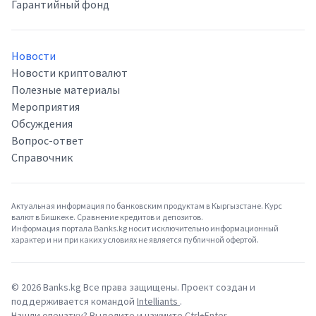
Гарантийный фонд
Новости
Новости криптовалют
Полезные материалы
Мероприятия
Обсуждения
Вопрос-ответ
Справочник
Актуальная информация по банковским продуктам в Кыргызстане. Курс
валют в Бишкеке. Сравнение кредитов и депозитов.
Информация портала Banks.kg носит исключительно информационный
характер и ни при каких условиях не является публичной офертой.
©
2026
Banks.kg Все права защищены. Проект создан и
поддерживается командой
Intelliants
.
Нашли опечатку? Выделите и нажмите Ctrl+Enter.