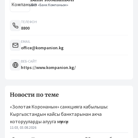
ЗАО «Банк Компаньон»
ТЕЛЕФОН
8800
EMAIL
office@kompanion.kg
ВЕБ-САЙТ
https://www.kompanion.kg/
Новости по теме
«Золотая Коронанын» санкцияга кабылышы:
Кыргызстандын кайсы банктарынан акча
которууларды алууга мүмкүн
11:03, 03.08.2026