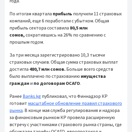
года.
По итогам квартала
прибыль
получили 11 страховых
компаний, еще 6 поработали с убытком. Общая
прибыль сектора составила
80,5 млн
сомов,
сократившись на 26% по сравнению с
прошлым годом.
За три месяца зарегистрировано 10,3 тысячи
страховых случаев. Общая сумма страховых выплат
достигла
480,7 млн сомов.
Больше всего средств
было выплачено по страхованию
имущества
граждан
и
по договорам ОСАГО
.
Ранее
Banks.kg
публиковал, что Финнадзор КР
готовит
масштабное обновление правил страхового
рынка
. В конце мая служба регулирования и надзора
за финансовым рынком КР провела расширенную
встречу с участниками страхового рынка страны, где
обсуждали тарифы ОСАГО, европротокол и