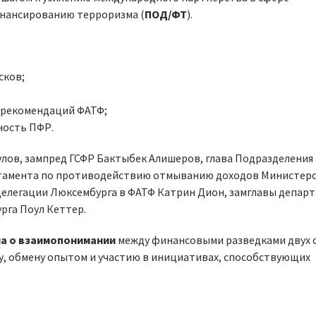
нансированию терроризма (
ПОД/ФТ
).
сков;
 рекомендаций ФАТФ;
ность ПФР.
улов, зампред ГСФР Бактыбек Алишеров, глава Подразделения
ртамента по противодействию отмыванию доходов Министер
елегации Люксембурга в ФАТФ Катрин Дион, замглавы депар
рга Поул Кеттер.
а о взаимопонимании
между финансовыми разведками двух с
у, обмену опытом и участию в инициативах, способствующих