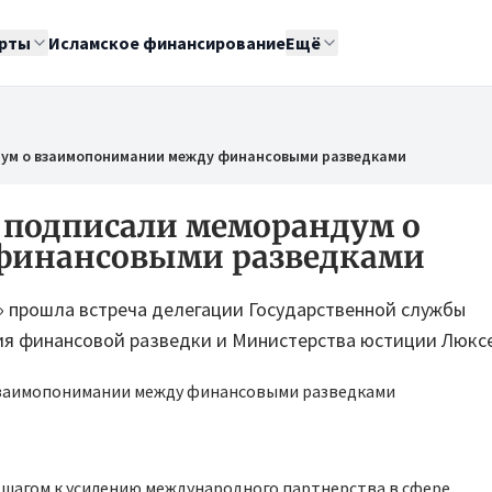
рты
Исламское финансирование
Ещё
дум о взаимопонимании между финансовыми разведками
 подписали меморандум о
финансовыми разведками
т» прошла встреча делегации Государственной службы
я финансовой разведки и Министерства юстиции Люксе
 шагом к усилению международного партнерства в сфере