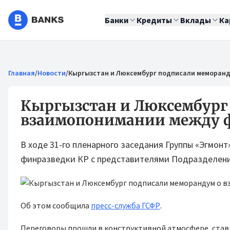
Банки
Кредиты
Вклады
Ка
Главная
/
Новости
/
Кыргызстан и Люксембург подписали меморан
Кыргызстан и Люксембург
взаимопонимании между 
В ходе 31-го пленарного заседания Группы «Эгмон
финразведки КР с представителями Подразделени
Об этом сообщила
пресс-служба ГСФР
.
Переговоры прошли в конструктивной атмосфере, став