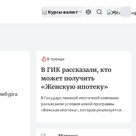
Курсы валют
RU
В тренде
В ГИК рассказали, кто
может получить
«Женскую ипотеку»
мбурга.
В Государственной ипотечной компании
разъяснили условия новой программы
«Женская ипотека», которая реализуется
совместно с ОАО «Элдик Банк» при
финансировании Азиатского банка
развития (АБР).