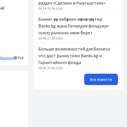
раздел «Сделано в Кыргызстане»
ий
04:19, 01.04.2026
Бизнес үчүн көбүрөөк мүмкүнчүлүктөр:
Banks.kg жана Кепилдик фондунун
союзу рынокко эмне берет
10:45, 27.02.2026
Больше возможностей для бизнеса:
что даст рынку союз Banks.kg и
Марина
718
Гарантийного фонда
08:54, 27.02.2026
Все новости