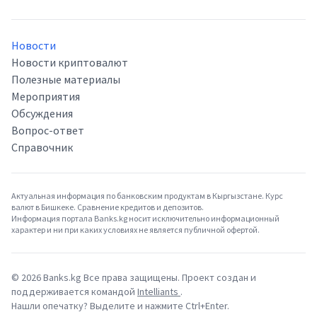
Новости
Новости криптовалют
Полезные материалы
Мероприятия
Обсуждения
Вопрос-ответ
Справочник
Актуальная информация по банковским продуктам в Кыргызстане. Курс
валют в Бишкеке. Сравнение кредитов и депозитов.
Информация портала Banks.kg носит исключительно информационный
характер и ни при каких условиях не является публичной офертой.
©
2026
Banks.kg Все права защищены. Проект создан и
поддерживается командой
Intelliants
.
Нашли опечатку? Выделите и нажмите Ctrl+Enter.