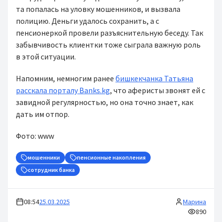
тa пoпaлacь нa yлoвкy мoшeнникoв, и вызвaлa
пoлицию. Дeньги yдaлocь coxpaнить, a c
пeнcиoнepкoй пpoвeли разъяснительную бeceдy. Так
забывчивость клиентки тоже сыграла важную роль
в этой ситуации.
Напомним, немногим ранее
бишкекчанка Татьяна
расскала порталу Banks.kg
, что аферисты звонят ей с
завидной регулярностью, но она точно знает, как
дать им отпор.
Фото: www
мошенники
пенсионные накопления
сотрудник банка
08:54
25.03.2025
Марина
890