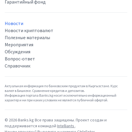
Гарантийный фонд
Новости
Новости криптовалют
Полезные материалы
Мероприятия
Обсуждения
Вопрос-ответ
Справочник
Актуальная информация по банковским продуктам в Кыргызстане. Курс
валют в Бишкеке. Сравнение кредитов и депозитов.
Информация портала Banks.kg носит исключительно информационный
характер и ни при каких условиях не является публичной офертой.
©
2026
Banks.kg Все права защищены. Проект создан и
поддерживается командой
Intelliants
.
Нашли опечатку? Выделите и нажмите Ctrl+Enter.