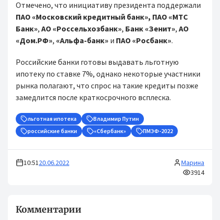
Отмечено, что инициативу президента поддержали
ПАО «Московский кредитный банк»,
ПАО «МТС
Банк»
,
АО «Россельхозбанк»
,
Банк «Зенит»
,
АО
«Дом.РФ»
,
«Альфа-банк»
и
ПАО «Росбанк»
.
Российские банки готовы выдавать льготную
ипотеку по ставке 7%, однако некоторые участники
рынка полагают, что спрос на такие кредиты позже
замедлится после краткосрочного всплеска.
льготная ипотека
Владимир Путин
российские банки
«Сбербанк»
ПМЭФ-2022
10:51
20.06.2022
Марина
3914
Комментарии