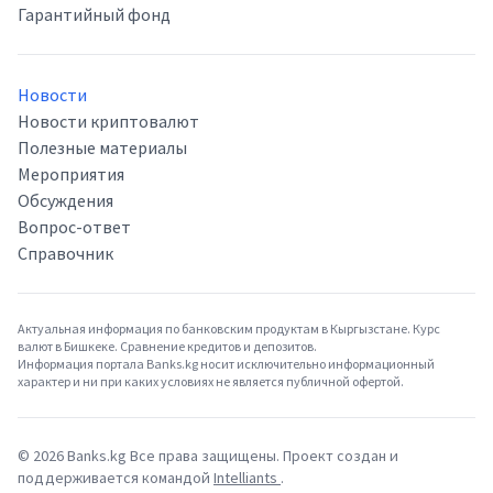
Гарантийный фонд
Новости
Новости криптовалют
Полезные материалы
Мероприятия
Обсуждения
Вопрос-ответ
Справочник
Актуальная информация по банковским продуктам в Кыргызстане. Курс
валют в Бишкеке. Сравнение кредитов и депозитов.
Информация портала Banks.kg носит исключительно информационный
характер и ни при каких условиях не является публичной офертой.
©
2026
Banks.kg Все права защищены. Проект создан и
поддерживается командой
Intelliants
.