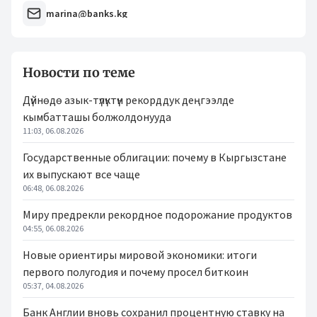
marina@banks.kg
Новости по теме
Дүйнөдө азык-түлүктүн рекорддук деңгээлде
кымбатташы болжолдонууда
11:03, 06.08.2026
Государственные облигации: почему в Кыргызстане
их выпускают все чаще
06:48, 06.08.2026
Миру предрекли рекордное подорожание продуктов
04:55, 06.08.2026
Новые ориентиры мировой экономики: итоги
первого полугодия и почему просел биткоин
05:37, 04.08.2026
Банк Англии вновь сохранил процентную ставку на