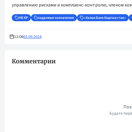
управлению рисками и комплаенс-контролю, членом ком
НБ КР
кадровые назначения
«Халык Банк Кыргызстан»
12:06
03.09.2024
Комментарии
Пок
Будьте перв