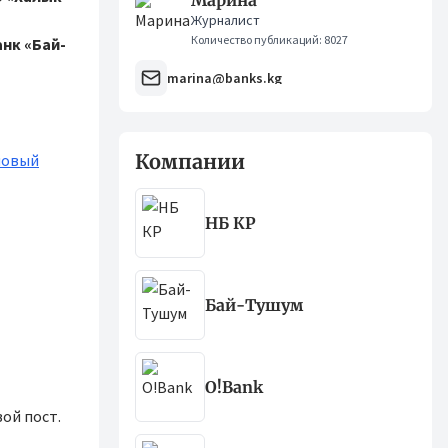
Марина
Журналист
Количество публикаций: 8027
нк «Бай-
marina@banks.kg
Компании
новый
НБ КР
Бай-Тушум
O!Bank
ой пост.