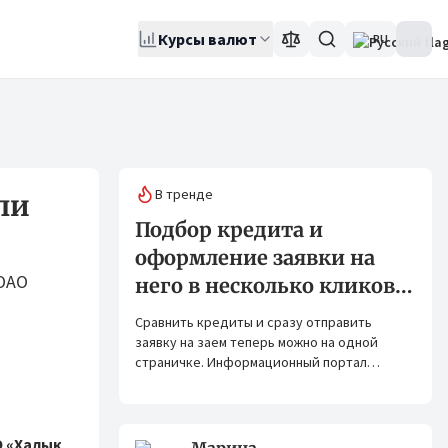
Курсы валют
RU
В тренде
ли
Подбор кредита и
оформление заявки на
 ОАО
него в несколько кликов:
Banks.kg и Bank.kg стали
Сравнить кредиты и сразу отправить
партнерами
заявку на заем теперь можно на одной
страничке. Информационный портал
Banks.kg и сервис Bank.kg объединяют
возможности, чтобы кыргызстанцам было
еще проще оформлять кредиты.
 «Халык