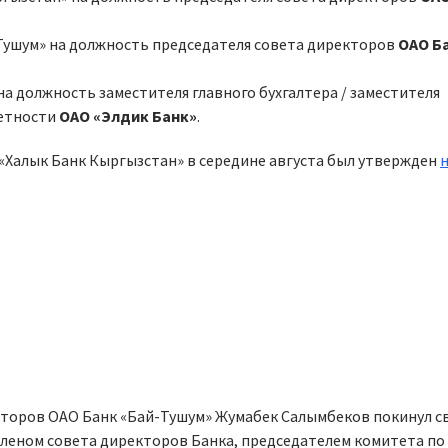
Тушум» на должность председателя совета директоров
ОАО Ба
на должность заместителя главного бухгалтера / заместителя
четности
ОАО «Элдик Банк»
.
«Халык Банк Кыргызстан» в середине августа был утвержден
кторов ОАО Банк «Бай-Тушум» Жумабек Салымбеков покинул св
 членом совета директоров Банка, председателем комитета по