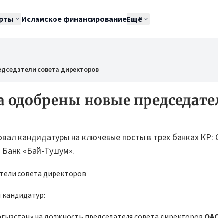
рты
Исламское финансирование
Ещё
едседатели совета директоров
а одобрены новые председате
овал кандидатуры на ключевые посты в трех банках КР:
 Банк «Бай-Тушум».
и кандидатур:
ргызстан» на должность председателя совета директоров
ОАО