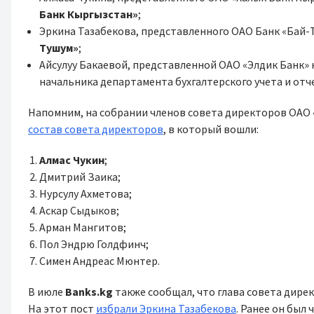
Банк Кыргызстан»
;
Эркина Тазабекова, представленного ОАО Банк «Бай-
Тушум»
;
Айсулуу Бакаевой, представленной ОАО «Элдик Банк» 
начальника департамента бухгалтерского учета и от
Напомним, на собрании членов совета директоров ОАО 
состав совета директоров
, в который вошли:
Алмас Чукин
;
Дмитрий Заика;
Нурсулу Ахметова;
Аскар Сыдыков;
Арман Мангитов;
Пол Эндрю Голдфинч;
Симен Андреас Мюнтер.
В июле
Banks.kg
также сообщал, что глава совета дире
На этот пост
избрали Эркина Тазабекова
. Ранее он был