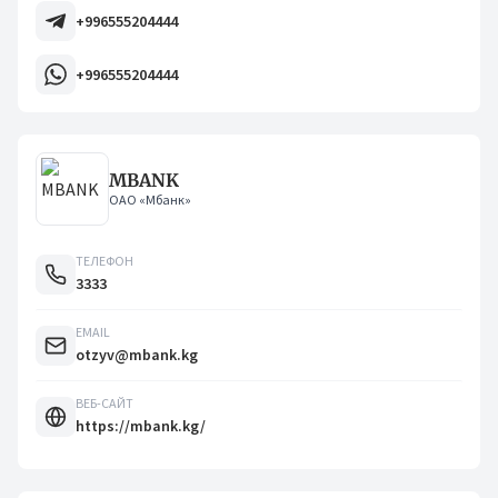
+996555204444
+996555204444
MBANK
ОАО «Мбанк»
ТЕЛЕФОН
3333
EMAIL
otzyv@mbank.kg
ВЕБ-САЙТ
https://mbank.kg/