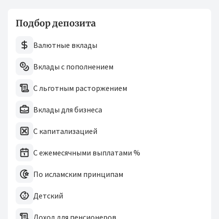
Подбор депозита
Валютные вклады
Вклады с пополнением
С льготным расторжением
Вклады для бизнеса
С капитализацией
С ежемесячными выплатами %
По исламским принципам
Детский
Доход для пенсионеров