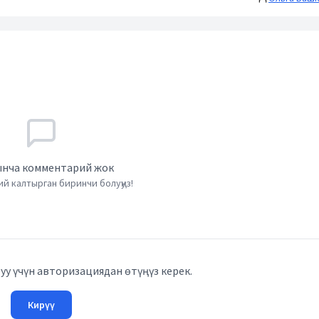
нча комментарий жок
й калтырган биринчи болуңуз!
у үчүн авторизациядан өтүңүз керек.
Кирүү