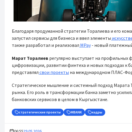
Благодаря продуманной стратегии Торалиева и его ком
запустил сервисы для бизнеса и ввел элементы
искусств
также разработал и реализовал
MPay
- новый платежный
Марат Торалиев
регулярно выступает на профильных ф
цифровизации, развитии финтеха и новых подходах к ба
представлял
свои проекты
на международном ПЛАС-Форум
Стратегическое мышление и системный подход Марата 
рынка. Его роль в трансформации банка заметно усилил
банковских сервисов в целом в Кыргызстане.
стратегические проекты
MBANK
кадры
06:55
29.05.2026