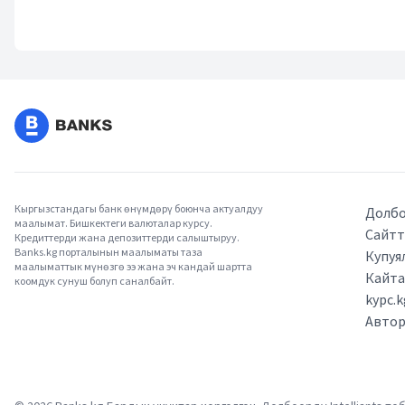
Кыргызстандагы банк өнүмдөрү боюнча актуалдуу
Долбо
маалымат. Бишкектеги валюталар курсу.
Сайтт
Кредиттерди жана депозиттерди салыштыруу.
Banks.kg порталынын маалыматы таза
Купуя
маалыматтык мүнөзгө ээ жана эч кандай шартта
Кайт
коомдук сунуш болуп саналбайт.
kypc.
Авто