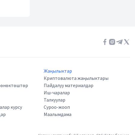
Жаңылыктар
Криптовалюта жаңылыктары
а өнөктөштөр
Пайдалуу материалдар
Иш-чаралар
Талкуулар
лар курсу
Суроо-жооп
дар
Маалымдама