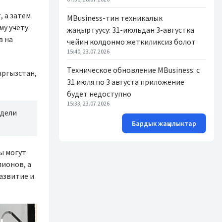
 а затем
MBusiness-тин техникалык
у учету.
жаңыртуусу: 31-июльдан 3-августка
в на
чейин колдонмо жеткиликсиз болот
15:40, 23.07.2026
Техническое обновление MBusiness: с
ыргызстан,
31 июля по 3 августа приложение
будет недоступно
15:33, 23.07.2026
одели
Бардык жаңылыктар
ы могут
ионов, а
азвитие и