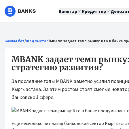
Банктар
Кредиттер
Депози
Башкы бет
/
Жаңылыктар
/
MBANK задает темп рынку: Кто в банке п
MBANK задает темп рынку:
стратегию развития?
За последние годы MBANK заметно усилил позиции 
Кыргызстана. За этим ростом стоят смелые новато
банковской сфере.
Еще несколько лет назад банковский сектор Кыргызста