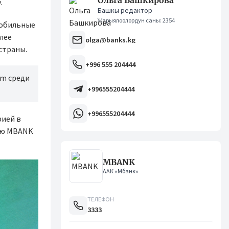
Ольга Башкирова
.
Башкы редактор
Жарыялоолордун саны: 2354
мобильные
лее
olga@banks.kg
страны.
+996 555 204444
am среди
+996555204444
+996555204444
рией в
тию MBANK
MBANK
ААК «Мбанк»
ТЕЛЕФОН
3333