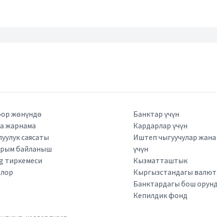
ор жөнүндө
Банктар үчүн
а жарнама
Кардарлар үчүн
луулук саясаты
Иштеп чыгуучулар жан
арым байланыш
үчүн
kg тиркемеси
Кызматташтык
рлор
Кыргызстандагы валюта
Банктардагы бош орун
Кепилдик фонд