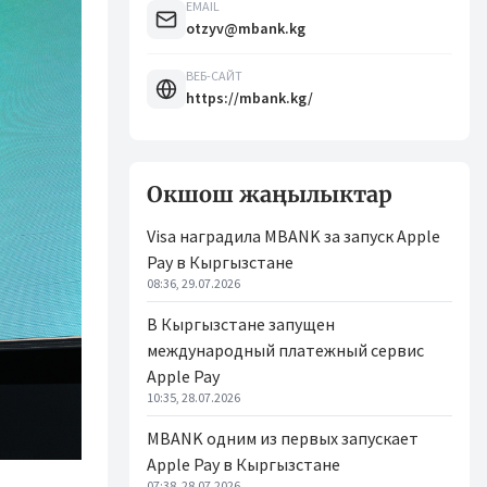
EMAIL
otzyv@mbank.kg
ВЕБ-САЙТ
https://mbank.kg/
Окшош жаңылыктар
Visa наградила MBANK за запуск Apple
Pay в Кыргызстане
08:36, 29.07.2026
В Кыргызстане запущен
международный платежный сервис
Apple Pay
10:35, 28.07.2026
MBANK одним из первых запускает
Apple Pay в Кыргызстане
07:38, 28.07.2026