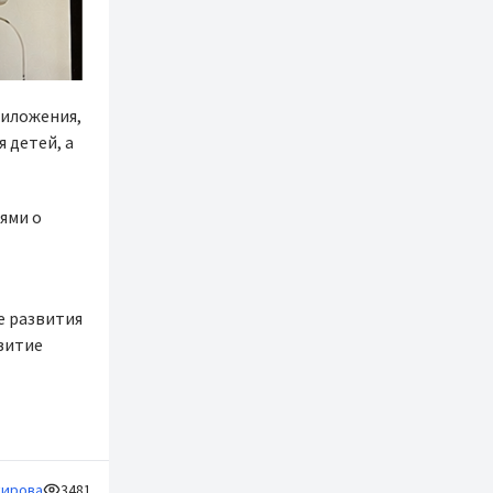
риложения,
я детей, а
ями о
е развития
звитие
кирова
3481