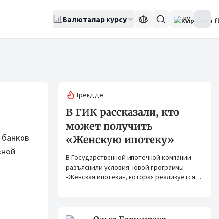
Валюталар курсу
KY
Трендде
В ГИК рассказали, кто
может получить
 банков
«Женскую ипотеку»
вной
В Государственной ипотечной компании
разъяснили условия новой программы
«Женская ипотека», которая реализуется
совместно с ОАО «Элдик Банк» при
финансировании Азиатского банка
развития (АБР).