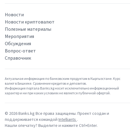
Новости
Новости криптовалют
Полезные материалы
Мероприятия
Обсуждения
Вопрос-ответ
Справочник
Актуальная информация по банковским продуктам в Кыргызстане. Курс
валют в Бишкеке. Сравнение кредитов и депозитов.
Информация портала Banks.kg носит исключительно информационный
характер и ни при каких условиях не является публичной офертой.
©
2026
Banks.kg Все права защищены. Проект создан и
поддерживается командой
Intelliants
.
Нашли опечатку? Выделите и нажмите Ctrl+Enter.