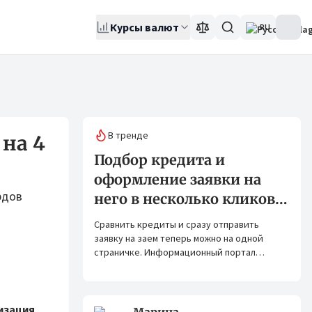
Курсы валют
RU
В тренде
на 4
Подбор кредита и
оформление заявки на
рдов
него в несколько кликов:
Banks.kg и Bank.kg стали
Сравнить кредиты и сразу отправить
партнерами
заявку на заем теперь можно на одной
страничке. Информационный портал
Banks.kg и сервис Bank.kg объединяют
возможности, чтобы кыргызстанцам было
еще проще оформлять кредиты.
изация