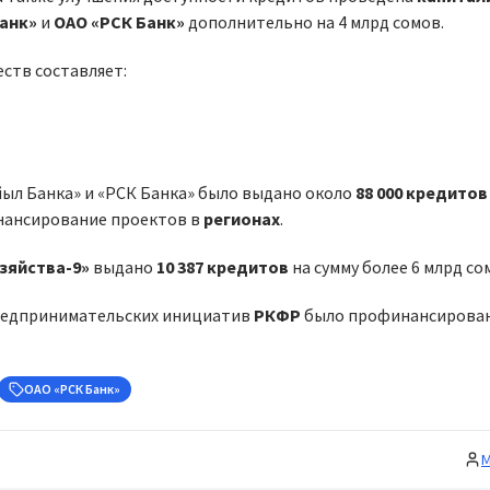
анк»
и
ОАО «РСК Банк»
дополнительно на 4 млрд сомов.
ств составляет:
йыл Банка» и «РСК Банка» было выдано около
88 000 кредитов
инансирование проектов в
регионах
.
зяйства-9»
выдано
10 387 кредитов
на сумму более 6 млрд со
 предпринимательских инициатив
РКФР
было профинансирова
ОАО «РСК Банк»
М