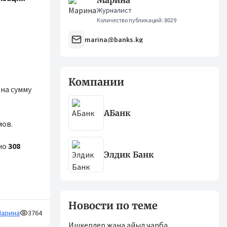
Марина
Журналист
Количество публикаций: 8029
marina@banks.kg
Компании
на сумму
АБанк
мов.
но
308
Элдик Банк
Новости по теме
арина
3764
Ишкерлер жана айыл чарба