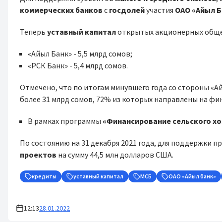
коммерческих банков
с
госдолей
участия
ОАО «Айыл Б
Теперь
уставный капитал
открытых акционерных обще
«Айыл Банк» - 5,5 млрд сомов;
«РСК Банк» - 5,4 млрд сомов.
Отмечено, что по итогам минувшего года со стороны «А
более 31 млрд сомов, 72% из которых направлены на ф
В рамках программы
«Финансирование сельского хо
По состоянию на 31 декабря 2021 года, для поддержки
проектов
на сумму 44,5 млн долларов США.
кредиты
уставный капитал
МСБ
ОАО «Айыл банк»
12:13
28.01.2022