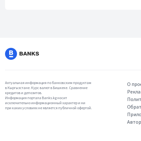
Актуальная информация по банковским продуктам
О про
в Кыргызстане. Курс валют в Бишкеке. Сравнение
Рекла
кредитов и депозитов.
Информация портала Banks.kg носит
Полит
исключительно информационный характер и ни
Обрат
при каких условиях не является публичной офертой.
Прило
Авто