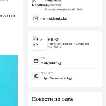
Марина
а
.
Журналист
Количество публикаций: 8026
нерства в
marina@banks.kg
НБ КР
Национальный Банк Кыргызской
Республики
EMAIL
mail@nbkr.kg
ВЕБ-САЙТ
https://www.nbkr.kg/
Новости по теме