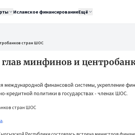
рты
Исламское финансирование
Ещё
нтробанков стран ШОС
 глав минфинов и центробан
ия международной финансовой системы, укрепление фи
но-кредитной политики в государствах - членах ШОС.
ра
.
Кыргызской Республики состоялась встреча министров финан