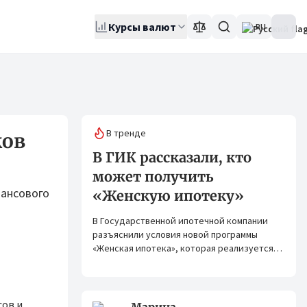
Курсы валют
RU
В тренде
ков
В ГИК рассказали, кто
может получить
нансового
«Женскую ипотеку»
В Государственной ипотечной компании
разъяснили условия новой программы
«Женская ипотека», которая реализуется
совместно с ОАО «Элдик Банк» при
финансировании Азиатского банка
развития (АБР).
сов и