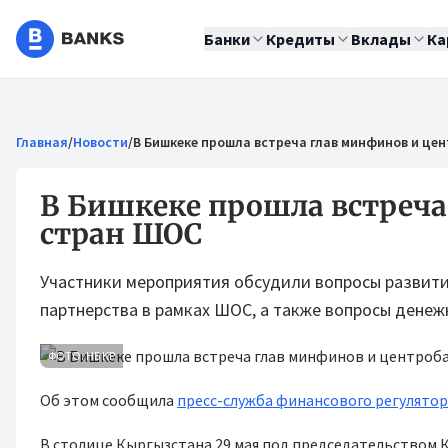
Банки
Кредиты
Вклады
Ка
Главная
/
Новости
/
В Бишкеке прошла встреча глав минфинов и це
В Бишкеке прошла встреча
стран ШОС
Участники мероприятия обсудили вопросы развит
партнерства в рамках ШОС, а также вопросы денеж
ФОТО: НБ КР
Об этом сообщила
пресс-служба финансового регулято
В столице Кыргызстана 29 мая под председательством 