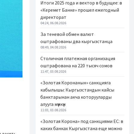
Итоги 2025 года и вектор в будущее: в
«Керемет Банке» прошел ежегодный
директорат
04:24, 06.08.2026
За теневой обмен валют
оштрафованы два кыргызстанца
08:49, 04.08.2026
Столичная платежная организация
оштрафована на 220 тысяч сомов
11:47, 03.08.2026
«Золотая Коронанын» санкцияга
кабылышы: Кыргызстандын кайсы
банктарынан акча которууларды
алууга мүмкүн
11:03, 03.08.2026
«Золотая Корона» под санкциями ЕС: в
каких банках Кыргызстана еще можно
 десять