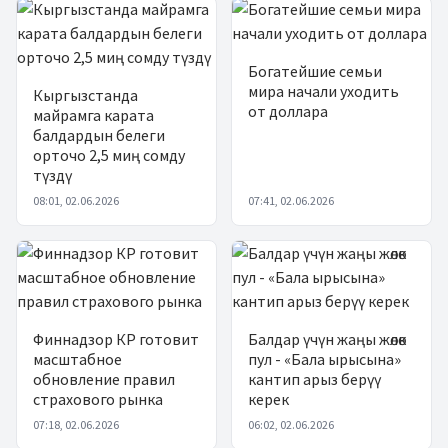
Богатейшие семьи
мира начали уходить
Кыргызстанда
от доллара
майрамга карата
балдардын белеги
орточо 2,5 миң сомду
түздү
08:01, 02.06.2026
07:41, 02.06.2026
Финнадзор КР готовит
Балдар үчүн жаңы жөлөк
масштабное
пул - «Бала ырысына»
обновление правил
кантип арыз берүү
страхового рынка
керек
07:18, 02.06.2026
06:02, 02.06.2026