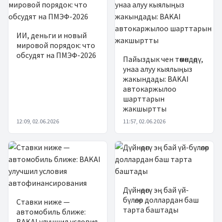
ИИ, деньги и новый
мировой порядок: что
обсудят на ПМЭФ-2026
Пайыздык чен төмөндөдү,
унаа алуу кыялыңыз
жакындады: BAKAI
автокаржылоо
шарттарын
жакшыртты
12:09, 02.06.2026
11:57, 02.06.2026
Дүйнөдөгү эң бай үй-
бүлөлөр доллардан баш
Ставки ниже —
тарта баштады
автомобиль ближе:
BAKAI улучшил условия