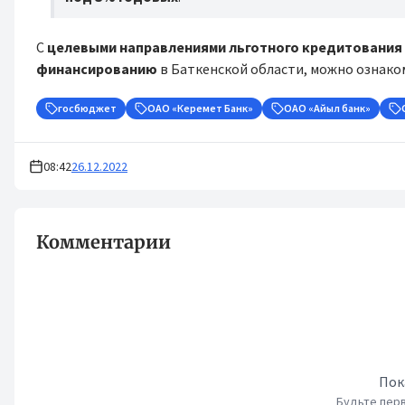
С
целевыми направлениями льготного кредитования
финансированию
в Баткенской области, можно ознак
госбюджет
ОАО «Керемет Банк»
ОАО «Айыл банк»
08:42
26.12.2022
Комментарии
Пок
Будьте перв