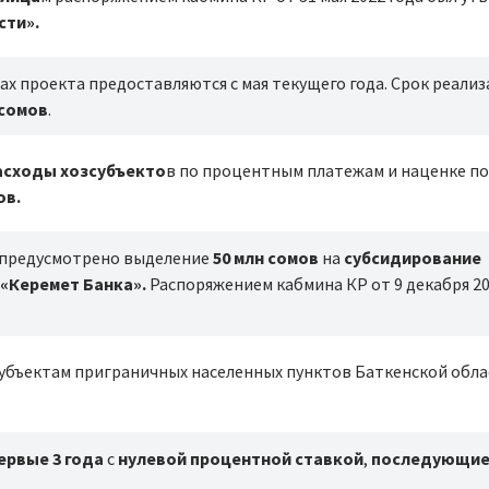
сти».
ах проекта предоставляются с мая текущего года. Срок реали
 сомов
.
асходы хозсубъекто
в по процентным платежам и наценке по
ов.
д предусмотрено выделение
50 млн сомов
на
субсидирование
 «Керемет Банка».
Распоряжением кабмина КР от 9 декабря 20
убъектам приграничных населенных пунктов Баткенской обла
ервые 3 года
с
нулевой процентной ставкой
,
последующие 