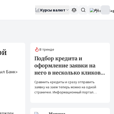
Курсы валют
RU
В тренде
ой
Подбор кредита и
оформление заявки на
ыл Банк»
него в несколько кликов:
Banks.kg и Bank.kg стали
Сравнить кредиты и сразу отправить
партнерами
заявку на заем теперь можно на одной
страничке. Информационный портал
Banks.kg и сервис Bank.kg объединяют
возможности, чтобы кыргызстанцам было
еще проще оформлять кредиты.
вержден