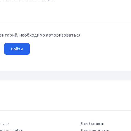
ентарий, необходимо авторизоваться.
Войти
екте
Для банков
ма на сайте
Для клиентов