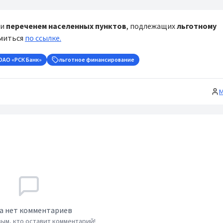
и
переченем населенных пунктов
, подлежащих
льготному
омиться
по ссылке.
ОАО «РСК Банк»
льготное финансирование
М
а нет комментариев
ым, кто оставит комментарий!