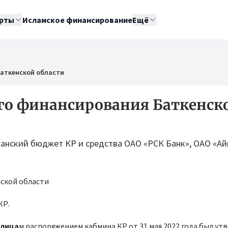
рты
Исламское финансирование
Ещё
Баткенской области
го финансирования Баткенск
анский бюджет КР и средства ОАО «РСК Банк», ОАО «Ай
 КР.
злица
м распоряжением кабмина КР от 31 мая 2022 года был ут