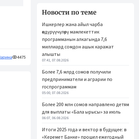
Новости по теме
Ишкерлер жана айыл чарба
өндүрүүчүлөрү мамлекеттик
программанын алкагында 7,6
миллиард сомдон ашык каражат
алышты
арина
4475
07:41, 07.08.2026
Более 7,6 млрд сомов получили
предприниматели и аграрии по
госпрограммам
05:00, 07.08.2026
Более 200 млн сомов направлено детям
для выплаты «Бала ырысы» за июль
06:07, 06.08.2026
Итоги 2025 года и вектор в будущее: в
«Керемет Банке» прошел ежегодный