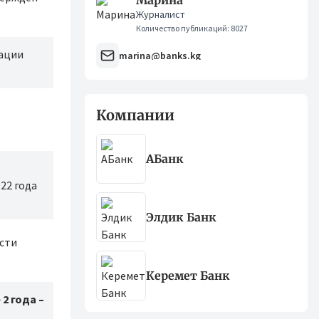
Марина
Журналист
Количество публикаций: 8027
зации
marina@banks.kg
Компании
АБанк
22 года
Элдик Банк
сти
Керемет Банк
2 года –