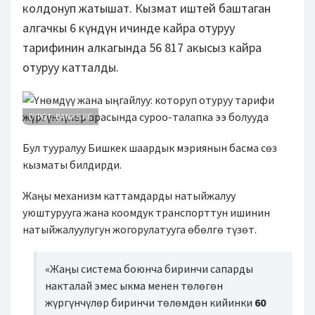
колдонуп жатышат. Кызмат иштей баштаган
алгачкы 6 күндүн ичинде кайра отуруу
тарифинин алкагында 56 817 акысыз кайра
отуруу катталды.
СҮРӨТ: BANKS.KG
Бул тууралуу Бишкек шаардык мэриянын басма сөз
кызматы билдирди.
Жаңы механизм каттамдарды натыйжалуу
уюштурууга жана коомдук транспорттун ишинин
натыйжалуулугун жогорулатууга өбөлгө түзөт.
«Жаңы система боюнча биринчи сапарды
накталай эмес ыкма менен төлөгөн
жүргүнчүлөр биринчи төлөмдөн кийинки
60