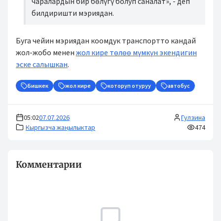
чаралардын бир бөлүгү болуп саналат», - деп
билдиришти мэриядан.
Буга чейин мэриядан коомдук транспортто кандай
жол-жобо менен
жол кире төлөө мүмкүн экендигин
эске салышкан
.
Бишкек
жол кире
которуп отуруу
автобус
05:02
07.07.2026
Гулзина
Кыргызча жаңылыктар
474
Комментарии