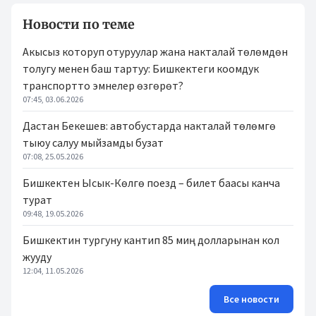
Новости по теме
Акысыз которуп отуруулар жана накталай төлөмдөн
толугу менен баш тартуу: Бишкектеги коомдук
транспортто эмнелер өзгөрөт?
07:45, 03.06.2026
Дастан Бекешев: автобустарда накталай төлөмгө
тыюу салуу мыйзамды бузат
07:08, 25.05.2026
Бишкектен Ысык-Көлгө поезд – билет баасы канча
турат
09:48, 19.05.2026
Бишкектин тургуну кантип 85 миң долларынан кол
жууду
12:04, 11.05.2026
Все новости