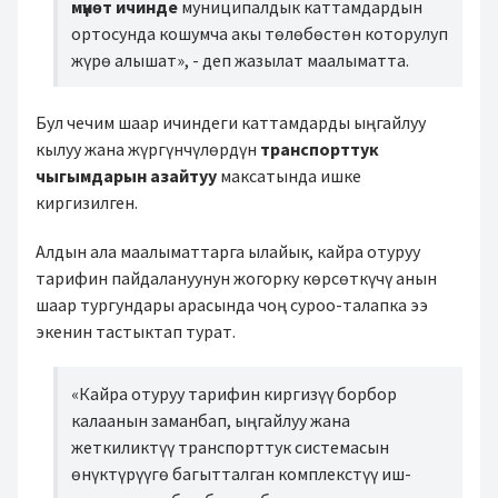
мүнөт ичинде
муниципалдык каттамдардын
ортосунда кошумча акы төлөбөстөн которулуп
жүрө алышат», - деп жазылат маалыматта.
Бул чечим шаар ичиндеги каттамдарды ыңгайлуу
кылуу жана жүргүнчүлөрдүн
транспорттук
чыгымдарын азайтуу
максатында ишке
киргизилген.
Алдын ала маалыматтарга ылайык, кайра отуруу
тарифин пайдалануунун жогорку көрсөткүчү анын
шаар тургундары арасында чоң суроо-талапка ээ
экенин тастыктап турат.
«Кайра отуруу тарифин киргизүү борбор
калаанын заманбап, ыңгайлуу жана
жеткиликтүү транспорттук системасын
өнүктүрүүгө багытталган комплекстүү иш-