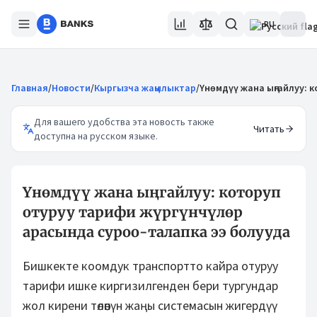
RU
Главная
/
Новости
/
Кыргызча жаңылыктар
/
Үнөмдүү жана ыңгайлуу: 
Для вашего удобства эта новость также
Читать
доступна на русском языке.
Үнөмдүү жана ыңгайлуу: которуп
отуруу тарифи жүргүнчүлөр
арасында суроо-талапка ээ болууда
Бишкекте коомдук транспортто кайра отуруу
тарифи ишке киргизилгенден бери тургундар
жол кирени төлөөнүн жаңы системасын жигердүү