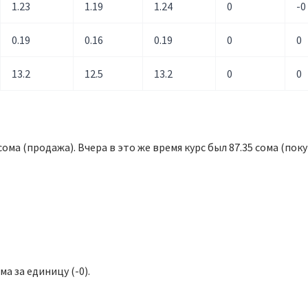
1.23
1.19
1.24
0
-0
0.19
0.16
0.19
0
0
13.2
12.5
13.2
0
0
 сома (продажа). Вчера в это же время курс был 87.35 сома (покуп
ма за единицу (-0).