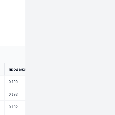
CNY
а
продажа
покупка
продажа
0.190
0.00
0.00
0.198
0.00
0.00
0.192
0.00
0.00