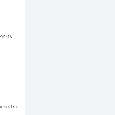
купка),
пка), 13.2