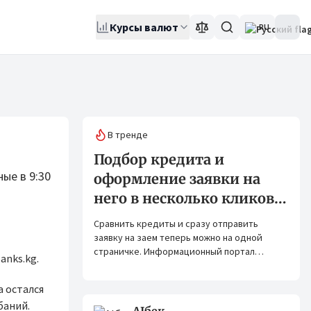
Курсы валют
RU
В тренде
Подбор кредита и
ые в 9:30
оформление заявки на
него в несколько кликов:
Banks.kg и Bank.kg стали
Сравнить кредиты и сразу отправить
партнерами
заявку на заем теперь можно на одной
страничке. Информационный портал
anks.kg.
Banks.kg и сервис Bank.kg объединяют
возможности, чтобы кыргызстанцам было
а остался
еще проще оформлять кредиты.
баний.