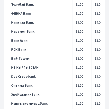
Толубай Банк
81.50
82.50
ФИНКА Банк
81.50
82.50
Капитал Банк
83.00
84.00
Керемет Банк
82.50
83.50
Банк Азии
81.00
82.00
РСК Банк
81.00
82.00
Бай-Тушум
82.00
83.00
КБ КЫРГЫЗСТАН
81.50
82.50
Dos Credobank
82.00
83.00
Оптима Банк
82.50
83.50
ЭкоИсламикБанк
81.00
82.00
Кыргызкоммерцбанк
81.50
82.50