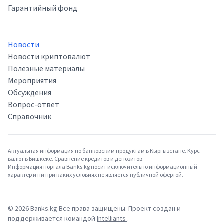
Гарантийный фонд
Новости
Новости криптовалют
Полезные материалы
Мероприятия
Обсуждения
Вопрос-ответ
Справочник
Актуальная информация по банковским продуктам в Кыргызстане. Курс
валют в Бишкеке. Сравнение кредитов и депозитов.
Информация портала Banks.kg носит исключительно информационный
характер и ни при каких условиях не является публичной офертой.
©
2026
Banks.kg Все права защищены. Проект создан и
поддерживается командой
Intelliants
.