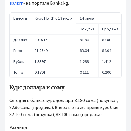
валют
» на портале Banks.kg.
Валюта
Курс НБ КР с 13 июля
14 июля
13
Покупка
Продажа
По
Доллар
80.9715
81.80
82.80
82
Евро
81.2549
83.04
84.04
83
Рубль
1.3397
1.299
1.412
1.
Тенге
0.1701
0.111
0.200
0.
Курс доллара к сому
Сегодня в банках курс доллара: 81.80 сома (покупка),
82.80 сома (продажа). Вчера в это же время курс был
82.100 сома (покупка), 83.100 сома (продажа).
Разница: