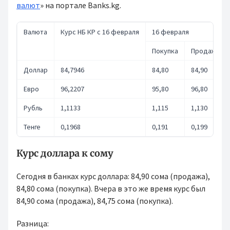
валют
» на портале Banks.kg.
Валюта
Курс НБ КР с 16 февраля
16 февраля
Покупка
Продажа
Доллар
84,7946
84,80
84,90
Евро
96,2207
95,80
96,80
Рубль
1,1133
1,115
1,130
Тенге
0,1968
0,191
0,199
Курс доллара к сому
Сегодня в банках курс доллара: 84,90 сома (продажа),
84,80 сома (покупка). Вчера в это же время курс был
84,90 сома (продажа), 84,75 сома (покупка).
Разница: