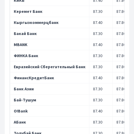
КИКБ
87.40
87.80
Керемет Банк
87.30
87.80
Кыргызкоммерцбанк
87.40
87.80
Бакай Банк
87.30
87.80
MBANK
87.40
87.80
ФИНКА Банк
87.30
87.80
Евразийский Сберегательный Банк
87.30
87.80
ФинансКредитБанк
87.40
87.80
Банк Азии
87.30
87.80
Бай-Тушум
87.30
87.80
O!Bank
87.40
87.80
АБанк
87.30
87.80
Толубай Банк
87.30
87.80