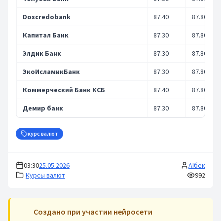
Doscredobank
87.40
87.80
Капитал Банк
87.30
87.80
Элдик Банк
87.30
87.80
ЭкоИсламикБанк
87.30
87.80
Коммерческий Банк КСБ
87.40
87.80
Демир банк
87.30
87.80
курс валют
03:30
25.05.2026
AIбек
Курсы валют
992
Cоздано при участии нейросети