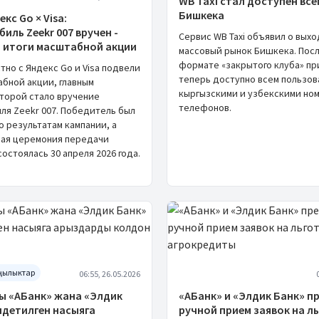
WB Taxi стал доступен вс
Бишкека
екс Go × Visa:
иль Zeekr 007 вручен -
Сервис WB Taxi объявил о выхо
 итоги масштабной акции
массовый рынок Бишкека. Посл
формате «закрытого клуба» п
тно с Яндекс Go и Visa подвели
теперь доступно всем пользов
абной акции, главным
кыргызскими и узбекскими но
торой стало вручение
телефонов.
ля Zeekr 007. Победитель был
 результатам кампании, а
ая церемония передачи
остоялась 30 апреля 2026 года.
ңылыктар
06:55, 26.05.2026
ы «АБанк» жана «Элдик
«АБанк» и «Элдик Банк» п
лдетилген насыяга
ручной прием заявок на л