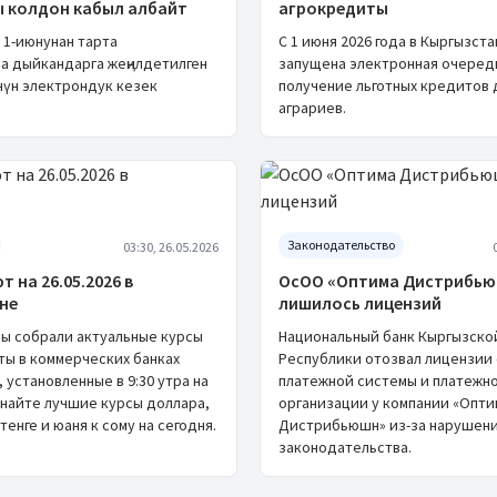
 колдон кабыл албайт
агрокредиты
 1-июнунан тарта
С 1 июня 2026 года в Кыргызст
а дыйкандарга жеңилдетилген
запущена электронная очеред
чүн электрондук кезек
получение льготных кредитов 
аграриев.
Законодательство
03:30, 26.05.2026
т на 26.05.2026 в
ОсОО «Оптима Дистрибь
не
лишилось лицензий
мы собрали актуальные курсы
Национальный банк Кыргызско
ты в коммерческих банках
Республики отозвал лицензии
 установленные в 9:30 утра на
платежной системы и платежн
Узнайте лучшие курсы доллара,
организации у компании «Опти
тенге и юаня к сому на сегодня.
Дистрибьюшн» из-за нарушен
законодательства.