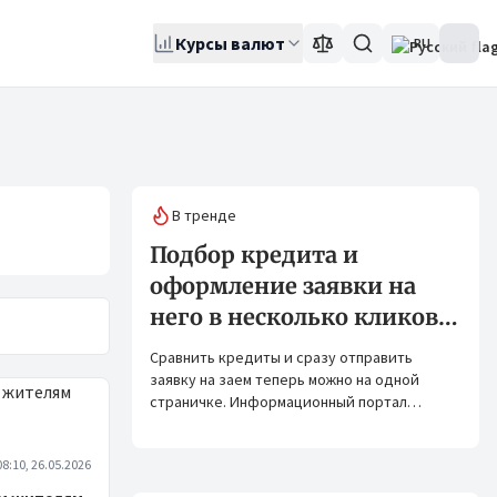
Курсы валют
RU
В тренде
Подбор кредита и
оформление заявки на
него в несколько кликов:
Banks.kg и Bank.kg стали
Сравнить кредиты и сразу отправить
партнерами
заявку на заем теперь можно на одной
страничке. Информационный портал
Banks.kg и сервис Bank.kg объединяют
возможности, чтобы кыргызстанцам было
08:10, 26.05.2026
еще проще оформлять кредиты.