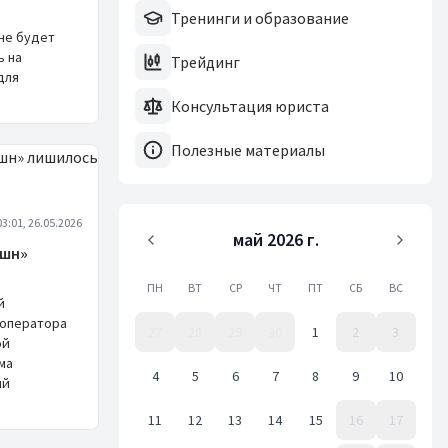
Тренинги и образование
ане будет
ь на
Трейдинг
для
Консультация юриста
Полезные материалы
03:01, 26.05.2026
май 2026 г.
юшн»
ПН
ВТ
СР
ЧТ
ПТ
СБ
ВС
й
 оператора
27
28
29
30
1
2
3
ой
ма
4
5
6
7
8
9
10
ий
11
12
13
14
15
16
17