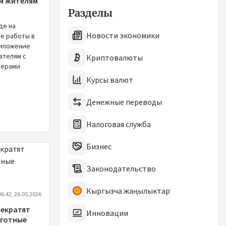
ем жителям
Разделы
де на
Новости экономики
е работы в
риложение
ателям с
Криптовалюты
мерами
Курсы валют
Денежные переводы
Налоговая служба
Бизнес
Законодательство
Кыргызча жаңылыктар
06:42, 26.05.2026
рекратят
Инновации
ьготные