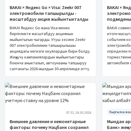
BAKAI × Яндекс Go × Visa: Zeekr 007
BAKAI × Янд
электромобили тапшырылды -
электромоб
масштабдуу акция жыйынтыкталды
подведены
BAKAI Яндекс Go жана Visa менен
BAKAI совмес
биргеликте масштабдуу акциянын
итоги масшт
жыйынтыгын чыгарды. Утуш ээсине Zeekr
событием ко
007 электробилинин тапшырылышы
электромоби
акциядагы негизги окуялардын бири болду.
определен по
Жеңүүчү кампаниялардын жыйынтыктары
торжественн
боюнча аныкталып, автоунааны тапшыруу
автомобиля с
салтанаты 2026-жылдын 30-апрелинде өттү.
Кыргызча жа
07:32, 26.05.2026
Внешнее давление и немонетарные
Мындан ар
факторы: почему Нацбанк сохранил
Банк» жеңи