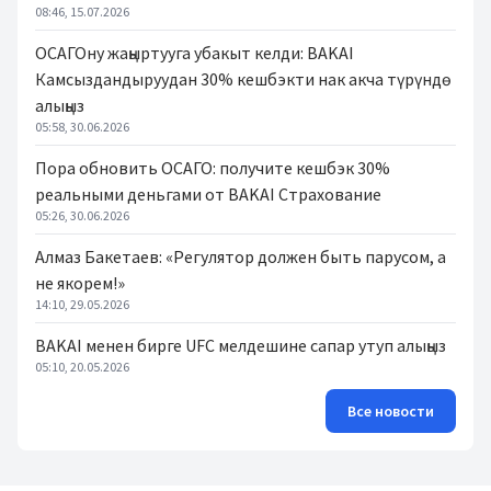
08:46, 15.07.2026
ОСАГОну жаңыртууга убакыт келди: BAKAI
Камсыздандыруудан 30% кешбэкти нак акча түрүндө
алыңыз
05:58, 30.06.2026
Пора обновить ОСАГО: получите кешбэк 30%
реальными деньгами от BAKAI Страхование
05:26, 30.06.2026
Алмаз Бакетаев: «Регулятор должен быть парусом, а
не якорем!»
14:10, 29.05.2026
BAKAI менен бирге UFC мелдешине сапар утуп алыңыз
05:10, 20.05.2026
Все новости