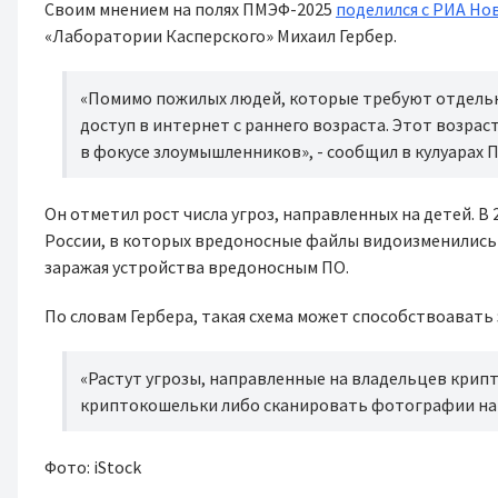
Своим мнением на полях ПМЭФ-2025
поделился с РИА Но
«Лаборатории Касперского» Михаил Гербер.
«Помимо пожилых людей, которые требуют отдельно
доступ в интернет с раннего возраста. Этот возрас
в фокусе злоумышленников», - сообщил в кулуарах 
Он отметил рост числа угроз, направленных на детей. В 
России, в которых вредоносные файлы видоизменились 
заражая устройства вредоносным ПО.
По словам Гербера, такая схема может способствоавать
«Растут угрозы, направленные на владельцев крип
криптокошельки либо сканировать фотографии на н
Фото: iStock