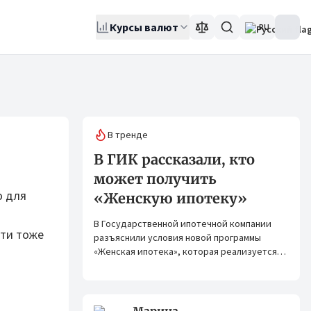
Курсы валют
RU
В тренде
В ГИК рассказали, кто
может получить
ю для
«Женскую ипотеку»
В Государственной ипотечной компании
сти тоже
разъяснили условия новой программы
«Женская ипотека», которая реализуется
совместно с ОАО «Элдик Банк» при
финансировании Азиатского банка
развития (АБР).