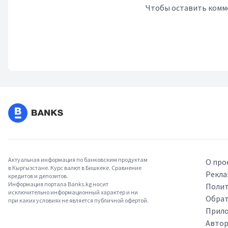
Чтобы оставить комм
Актуальная информация по банковским продуктам
О про
в Кыргызстане. Курс валют в Бишкеке. Сравнение
Рекла
кредитов и депозитов.
Информация портала Banks.kg носит
Полит
исключительно информационный характер и ни
Обрат
при каких условиях не является публичной офертой.
Прило
Авто