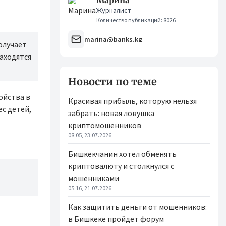
Марина
Журналист
Количество публикаций: 8026
marina@banks.kg
олучает
находятся
Новости по теме
ойства в
Красивая прибыль, которую нельзя
с детей,
забрать: новая ловушка
криптомошенников
08:05, 23.07.2026
Бишкекчанин хотел обменять
криптовалюту и столкнулся с
мошенниками
05:16, 21.07.2026
Как защитить деньги от мошенников:
в Бишкеке пройдет форум